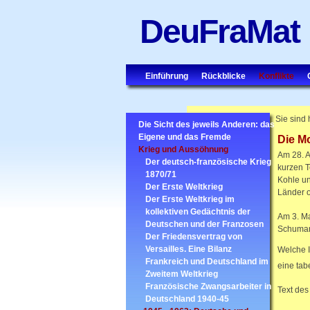
DeuFraMat
Einführung
Rückblicke
Konflikte
Sie sind 
Die Sicht des jeweils Anderen: das
Eigene und das Fremde
Die M
Krieg und Aussöhnung
Am 28. A
Der deutsch-französische Krieg
kurzen T
1870/71
Kohle un
Der Erste Weltkrieg
Länder of
Der Erste Weltkrieg im
kollektiven Gedächtnis der
Am 3. M
Deutschen und der Franzosen
Schuman 
Der Friedensvertrag von
Versailles. Eine Bilanz
Welche I
Frankreich und Deutschland im
eine tab
Zweitem Weltkrieg
Französische Zwangsarbeiter in
Text des
Deutschland 1940-45