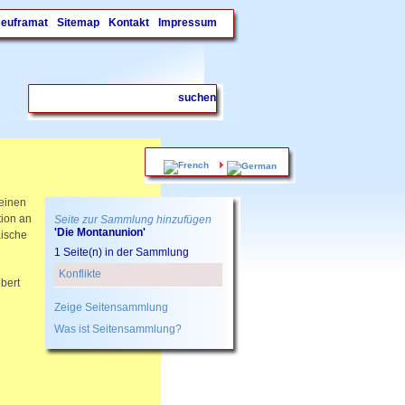
Deuframat
Sitemap
Kontakt
Impressum
.
einen
tion an
Seite zur Sammlung hinzufügen
'Die Montanunion'
äische
1 Seite(n) in der Sammlung
Konflikte
bert
Zeige Seitensammlung
Was ist Seitensammlung?