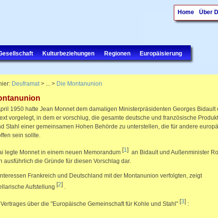
Home
Über 
Gesellschaft
Kulturbeziehungen
Regionen
Europäisierung
hier:
Deuframat
> ... >
Die Montanunion
ontanunion
pril 1950 hatte Jean Monnet dem damaligen Ministerpräsidenten Georges Bidault 
ext vorgelegt, in dem er vorschlug, die gesamte deutsche und französische Produk
d Stahl einer gemeinsamen Hohen Behörde zu unterstellen, die für andere europ
fen sein sollte.
[
1
]
ai legte Monnet in einem neuen Memorandum
an Bidault und Außenminister Ro
ausführlich die Gründe für diesen Vorschlag dar.
nteressen Frankreich und Deutschland mit der Montanunion verfolgten, zeigt
[
2
]
ellarische Aufstellung
.
[
3
]
 Vertrages über die "Europäische Gemeinschaft für Kohle und Stahl"
: