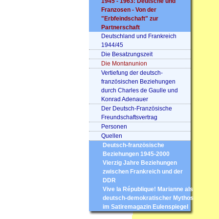
1945 - 1963: Deutsche und
Franzosen - Von der
"Erbfeindschaft" zur
Partnerschaft
Deutschland und Frankreich
1944/45
Die Besatzungszeit
Die Montanunion
Vertiefung der deutsch-
französischen Beziehungen
durch Charles de Gaulle und
Konrad Adenauer
Der Deutsch-Französische
Freundschaftsvertrag
Personen
Quellen
Deutsch-französische
Beziehungen 1945-2000
Vierzig Jahre Beziehungen
zwischen Frankreich und der
DDR
Vive la République! Marianne als
deutsch-demokratischer Mythos
im Satiremagazin Eulenspiegel