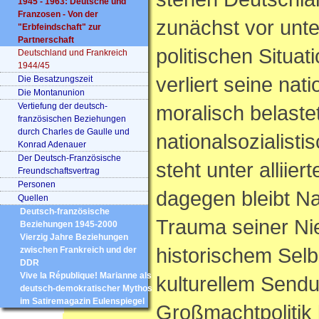
1945 - 1963: Deutsche und
Franzosen - Von der
zunächst vor unte
"Erbfeindschaft" zur
Partnerschaft
politischen Situa
Deutschland und Frankreich
1944/45
verliert seine nati
Die Besatzungszeit
Die Montanunion
Vertiefung der deutsch-
moralisch belaste
französischen Beziehungen
durch Charles de Gaulle und
nationalsozialist
Konrad Adenauer
Der Deutsch-Französische
steht unter alliier
Freundschaftsvertrag
Personen
dagegen bleibt Nat
Quellen
Deutsch-französische
Trauma seiner Ni
Beziehungen 1945-2000
Vierzig Jahre Beziehungen
historischem Sel
zwischen Frankreich und der
DDR
Vive la République! Marianne als
kulturellem Send
deutsch-demokratischer Mythos
im Satiremagazin Eulenspiegel
Großmachtpolitik