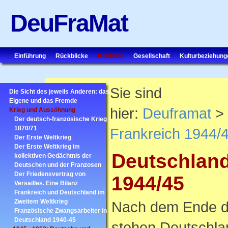
DeuFraMat
Einführung
Rückblicke
Konflikte
Gesellschaft
Kulturbeziehung
Sie sind
Die Sicht des jeweils Anderen: das
Eigene und das Fremde
hier:
Deuframat
> 
Krieg und Aussöhnung
Der deutsch-französische Krieg
1870/71
Frankreich 1944/
Der Erste Weltkrieg
Der Erste Weltkrieg im
Deutschland
kollektiven Gedächtnis der
Deutschen und der Franzosen
Der Friedensvertrag von
1944/45
Versailles. Eine Bilanz
Frankreich und Deutschland im
Zweitem Weltkrieg
Nach dem Ende de
Französische Zwangsarbeiter in
Deutschland 1940-45
stehen Deutschla