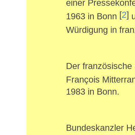
einer Pressekonf
[
2
]
1963 in Bonn
u
Würdigung in fra
Der französische 
François Mitterr
1983 in Bonn.
Bundeskanzler He