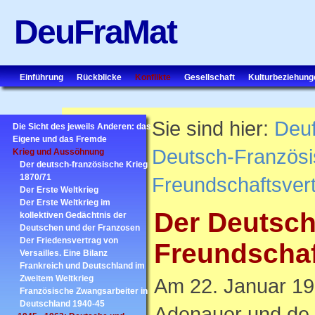
DeuFraMat
Einführung
Rückblicke
Konflikte
Gesellschaft
Kulturbeziehung
Sie sind hier:
Deu
Die Sicht des jeweils Anderen: das
Eigene und das Fremde
Deutsch-Französ
Krieg und Aussöhnung
Der deutsch-französische Krieg
1870/71
Freundschaftsver
Der Erste Weltkrieg
Der Erste Weltkrieg im
Der Deutsch
kollektiven Gedächtnis der
Deutschen und der Franzosen
Der Friedensvertrag von
Freundschaf
Versailles. Eine Bilanz
Frankreich und Deutschland im
Zweitem Weltkrieg
Am 22. Januar 19
Französische Zwangsarbeiter in
Deutschland 1940-45
Adenauer und de G