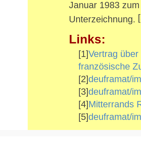
Januar 1983 zum 
[
Unterzeichnung.
Links:
[1]
Vertrag über
französische 
[2]
deuframat/i
[3]
deuframat/i
[4]
Mitterrands 
[5]
deuframat/im