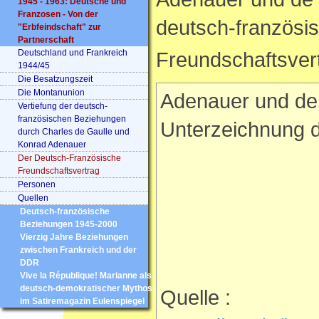
1945 - 1963: Deutsche und
Franzosen - Von der
deutsch-französi
"Erbfeindschaft" zur
Partnerschaft
Deutschland und Frankreich
Freundschaftsver
1944/45
Die Besatzungszeit
Die Montanunion
Adenauer und de
Vertiefung der deutsch-
französischen Beziehungen
Unterzeichnung d
durch Charles de Gaulle und
Konrad Adenauer
Der Deutsch-Französische
Freundschaftsvertrag
Personen
Quellen
Deutsch-französische
Beziehungen 1945-2000
Vierzig Jahre Beziehungen
zwischen Frankreich und der
DDR
Vive la République! Marianne als
deutsch-demokratischer Mythos
Quelle :
im Satiremagazin Eulenspiegel