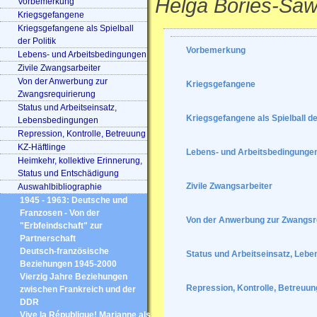
Helga Bories-Saw
Vorbemerkung
Kriegsgefangene
Kriegsgefangene als Spielball
der Politik
Vorbemerkung
Lebens- und Arbeitsbedingungen
Zivile Zwangsarbeiter
Von der Anwerbung zur
Kriegsgefangene
Zwangsrequirierung
Status und Arbeitseinsatz,
Kriegsgefangene als Spielball der
Lebensbedingungen
Repression, Kontrolle, Betreuung
KZ-Häftlinge
Lebens- und Arbeitsbedingunge
Heimkehr, kollektive Erinnerung,
Status und Entschädigung
Zivile Zwangsarbeiter
Auswahlbibliographie
1945 - 1963: Deutsche und
Franzosen - Von der
Von der Anwerbung zur Zwangsr
"Erbfeindschaft" zur
Partnerschaft
Deutsch-französische
Status und Arbeitseinsatz, Leb
Beziehungen 1945-2000
Vierzig Jahre Beziehungen
Repression, Kontrolle, Betreuun
zwischen Frankreich und der
DDR
Vive la République! Marianne als