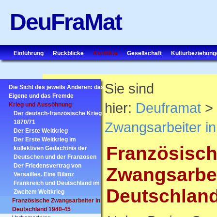
DeuFraMat
Einführung
Rückblicke
Konflikte
Gesellschaft
Kulturbeziehung
Sie sind
Die Sicht des jeweils Anderen: das
Eigene und das Fremde
hier:
Deuframat
> 
Krieg und Aussöhnung
Der deutsch-französische Krieg
1870/71
Zwangsarbeiter i
Der Erste Weltkrieg
Der Erste Weltkrieg im
Französisc
kollektiven Gedächtnis der
Deutschen und der Franzosen
Der Friedensvertrag von
Zwangsarbei
Versailles. Eine Bilanz
Frankreich und Deutschland im
Deutschland
Zweitem Weltkrieg
Französische Zwangsarbeiter in
Deutschland 1940-45