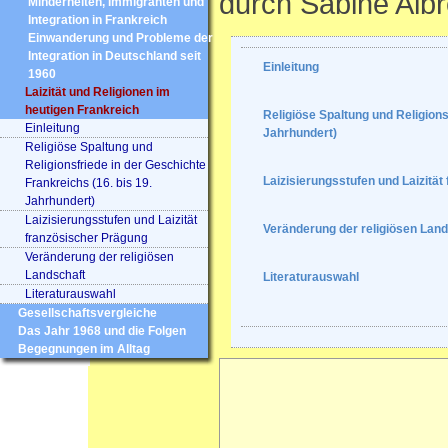
durch Sabine Albr
Minderheiten, Immigranten und
Integration in Frankreich
Einwanderung und Probleme der
Integration in Deutschland seit
Einleitung
1960
Laizität und Religionen im
heutigen Frankreich
Religiöse Spaltung und Religions
Einleitung
Jahrhundert)
Religiöse Spaltung und
Religionsfriede in der Geschichte
Laizisierungsstufen und Laizitä
Frankreichs (16. bis 19.
Jahrhundert)
Laizisierungsstufen und Laizität
Veränderung der religiösen Land
französischer Prägung
Veränderung der religiösen
Landschaft
Literaturauswahl
Literaturauswahl
Gesellschaftsvergleiche
Das Jahr 1968 und die Folgen
Begegnungen im Alltag