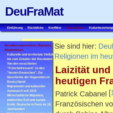
DeuFraMat
Einführung
Rückblicke
Konflikte
Gesellschaft
Kulturbeziehung
Sie sind hier:
Deu
Bevölkerungsstruktur, Migration,
Minderheiten
Religionen im heu
Kulturelle und territoriale Vielfalt
bis zum Zeitalter der Revolution
Von den verachteten
Laizität und
"Fröschefressern" zu den
"besten Deutschen": Zur
Geschichte der Hugenotten in
heutigen Fr
Deutschland
Migrationen und kultureller
[
Austausch seit 1815
Patrick Cabanel
Wirtschaftliche Migration,
politisches Exil und soziale
Französischen von
Kritik: Deutsche in Paris im 19.
Jahrhundert