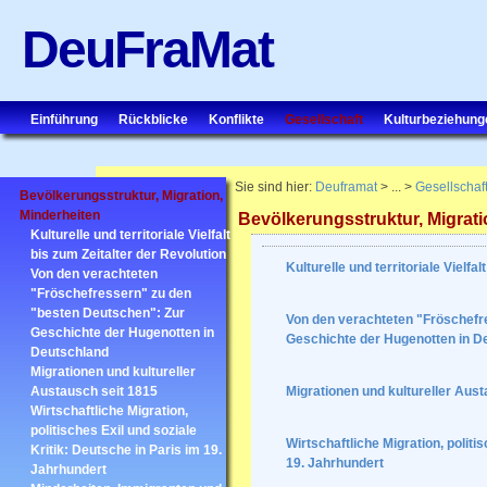
DeuFraMat
Einführung
Rückblicke
Konflikte
Gesellschaft
Kulturbeziehung
Sie sind hier:
Deuframat
> ... >
Gesellschaf
Bevölkerungsstruktur, Migration,
Minderheiten
Bevölkerungsstruktur, Migrati
Kulturelle und territoriale Vielfalt
bis zum Zeitalter der Revolution
Kulturelle und territoriale Vielfa
Von den verachteten
"Fröschefressern" zu den
"besten Deutschen": Zur
Von den verachteten "Fröschefr
Geschichte der Hugenotten in
Geschichte der Hugenotten in D
Deutschland
Migrationen und kultureller
Austausch seit 1815
Migrationen und kultureller Aust
Wirtschaftliche Migration,
politisches Exil und soziale
Wirtschaftliche Migration, politi
Kritik: Deutsche in Paris im 19.
19. Jahrhundert
Jahrhundert