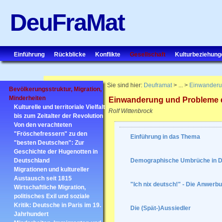
DeuFraMat
Einführung
Rückblicke
Konflikte
Gesellschaft
Kulturbeziehung
Sie sind hier:
Deuframat
> ... >
Einwanderun
Bevölkerungsstruktur, Migration,
Minderheiten
Einwanderung und Probleme de
Kulturelle und territoriale Vielfalt
Rolf Wittenbrock
bis zum Zeitalter der Revolution
Von den verachteten
"Fröschefressern" zu den
Einführung in das Thema
"besten Deutschen": Zur
Geschichte der Hugenotten in
Deutschland
Demographische Umbrüche in De
Migrationen und kultureller
Austausch seit 1815
"Ich nix deutsch!" - Die Anwerb
Wirtschaftliche Migration,
politisches Exil und soziale
Kritik: Deutsche in Paris im 19.
Die (Spät-)Aussiedler
Jahrhundert