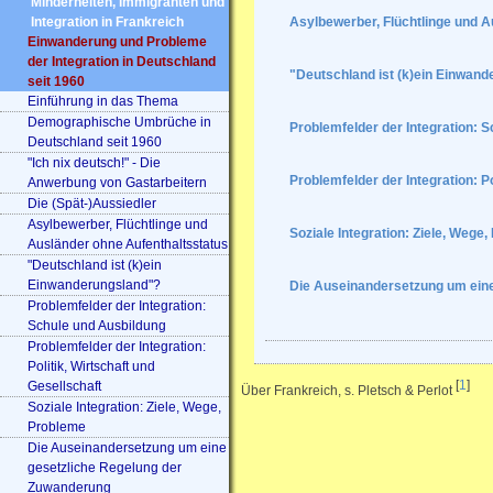
Minderheiten, Immigranten und
Integration in Frankreich
Asylbewerber, Flüchtlinge und A
Einwanderung und Probleme
der Integration in Deutschland
"Deutschland ist (k)ein Einwan
seit 1960
Einführung in das Thema
Demographische Umbrüche in
Problemfelder der Integration: 
Deutschland seit 1960
"Ich nix deutsch!" - Die
Problemfelder der Integration: Po
Anwerbung von Gastarbeitern
Die (Spät-)Aussiedler
Asylbewerber, Flüchtlinge und
Soziale Integration: Ziele, Wege
Ausländer ohne Aufenthaltsstatus
"Deutschland ist (k)ein
Einwanderungsland"?
Die Auseinandersetzung um ein
Problemfelder der Integration:
Schule und Ausbildung
Problemfelder der Integration:
Politik, Wirtschaft und
[
1
]
Gesellschaft
Über Frankreich, s. Pletsch & Perlot
Soziale Integration: Ziele, Wege,
Probleme
Die Auseinandersetzung um eine
gesetzliche Regelung der
Zuwanderung