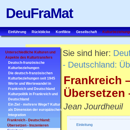
DeuFraMat
Einführung
Rückblicke
Konflikte
Gesellschaft
Kulturbeziehung
Sie sind hier:
Deu
Unterschiedliche Kulturen und
Aspekte des Kulturtransfers
- Deutschland: Üb
Deutsch-französische
Kulturbeziehungen
Die deutsch-französischen
Frankreich 
Kulturbeziehungen seit 1945
Werte und Wertewandel in
Frankreich und Deutschland
Übersetzen 
Kulturpolitik in Frankreich und
Deutschland
Jean Jourdheuil
Ein Ziel - mehrere Wege? Kultur
als Dimension der europäischen
Integration
Frankreich - Deutschland:
Einleitung
Übersetzen - Inszenieren