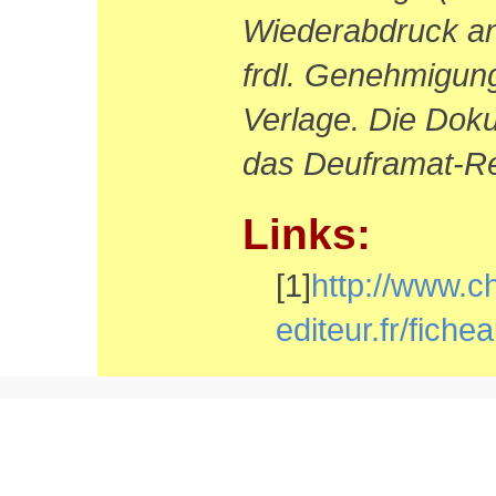
Wiederabdruck an 
frdl. Genehmigun
Verlage. Die Dok
das Deuframat-Re
Links:
[1]
http://www.ch
editeur.fr/fic