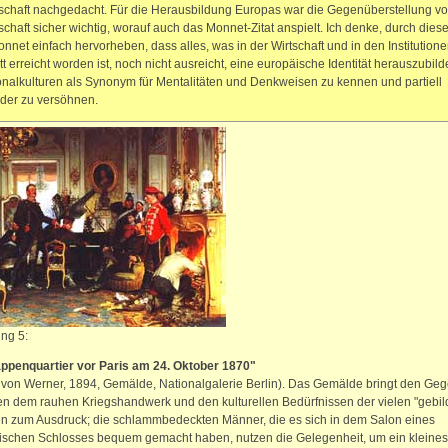
schaft nachgedacht. Für die Herausbildung Europas war die Gegenüberstellung vo
schaft sicher wichtig, worauf auch das Monnet-Zitat anspielt. Ich denke, durch dies
onnet einfach hervorheben, dass alles, was in der Wirtschaft und in den Institutione
itt erreicht worden ist, noch nicht ausreicht, eine europäische Identität herauszubil
onalkulturen als Synonym für Mentalitäten und Denkweisen zu kennen und partiell
der zu versöhnen.
ng 5:
appenquartier vor Paris am 24. Oktober 1870"
von Werner, 1894, Gemälde, Nationalgalerie Berlin). Das Gemälde bringt den Ge
n dem rauhen Kriegshandwerk und den kulturellen Bedürfnissen der vielen "gebil
n zum Ausdruck; die schlammbedeckten Männer, die es sich in dem Salon eines
ischen Schlosses bequem gemacht haben, nutzen die Gelegenheit, um ein kleines