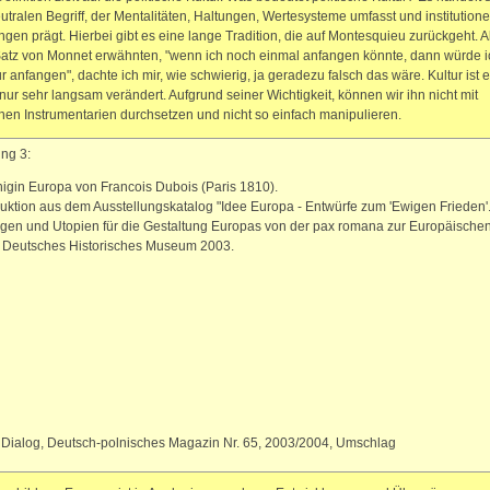
utralen Begriff, der Mentalitäten, Haltungen, Wertesysteme umfasst und institutione
gen prägt. Hierbei gibt es eine lange Tradition, die auf Montesquieu zurückgeht. Al
atz von Monnet erwähnten, "wenn ich noch einmal anfangen könnte, dann würde i
ur anfangen", dachte ich mir, wie schwierig, ja geradezu falsch das wäre. Kultur ist e
 nur sehr langsam verändert. Aufgrund seiner Wichtigkeit, können wir ihn nicht mit
hen Instrumentarien durchsetzen und nicht so einfach manipulieren.
ng 3:
igin Europa von Francois Dubois (Paris 1810).
ktion aus dem Ausstellungskatalog "Idee Europa - Entwürfe zum 'Ewigen Frieden'
en und Utopien für die Gestaltung Europas von der pax romana zur Europäische
" Deutsches Historisches Museum 2003.
 Dialog, Deutsch-polnisches Magazin Nr. 65, 2003/2004, Umschlag