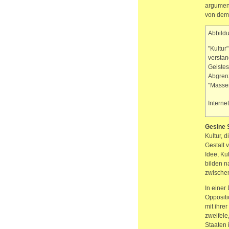
argument
von dem
Abbildu
"Kultur
verstan
Geistes
Abgrenz
"Massen
Interne
Gesine 
Kultur, d
Gestalt 
Idee, Ku
bilden n
zwischen
In einer
Oppositi
mit ihre
zweifele
Staaten 