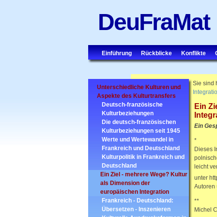
DeuFraMat
Einführung
Rückblicke
Konflikte
Sie sind 
Unterschiedliche Kulturen und
Integrati
Aspekte des Kulturtransfers
Deutsch-französische
Ein Z
Kulturbeziehungen
Integr
Die deutsch-französischen
Ein Ges
Kulturbeziehungen seit 1945
Werte und Wertewandel in
*
Frankreich und Deutschland
Dieses I
Kulturpolitik in Frankreich und
polnisch
Deutschland
leicht v
Ein Ziel - mehrere Wege? Kultur
unter ht
als Dimension der
Autoren 
europäischen Integration
Frankreich - Deutschland:
**
Übersetzen - Inszenieren
Michel C