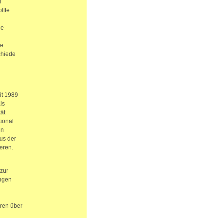
n
llte
ie
de
chiede
it 1989
ls
ät
tional
en
aus der
eren.
zur
ungen
hren über