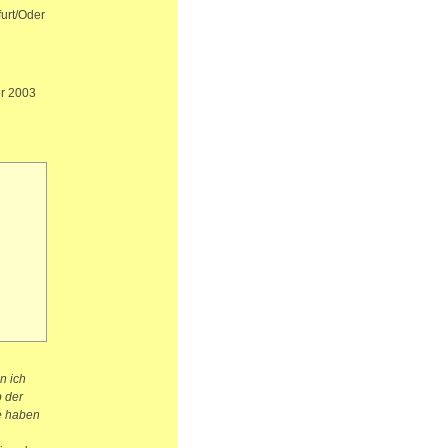
furt/Oder
er 2003
n ich
b der
te haben