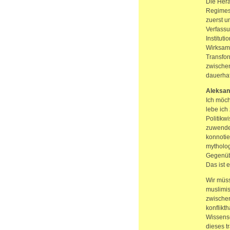
Die Hera
Regimes,
zuerst u
Verfassu
Institut
Wirksamk
Transfor
zwischen
dauerhaf
Aleksan
Ich möch
lebe ich
Politikw
zuwenden
konnotie
mytholog
Gegenübe
Das ist 
Wir müss
muslimis
zwischen
konflikt
Wissensc
dieses t