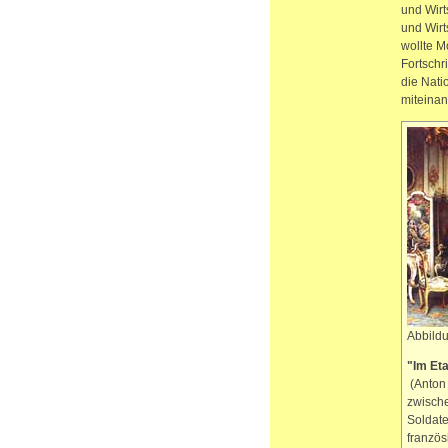
und Wirt
und Wirt
wollte M
Fortschr
die Nati
miteinan
Abbildu
"Im Et
(Anton 
zwische
Soldate
französ