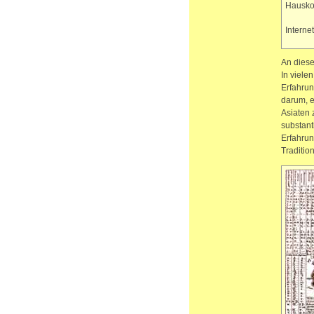
Hausko
Interne
An diese
In viele
Erfahrun
darum, e
Asiaten 
substant
Erfahrun
Traditio