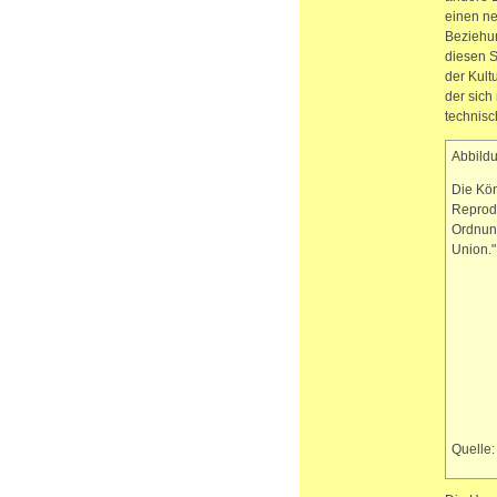
einen ne
Beziehun
diesen S
der Kult
der sich
technisc
Abbildu
Die Kön
Reprodu
Ordnung
Union.
Quelle: