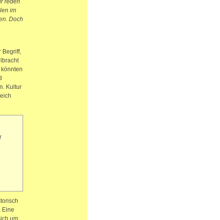
ir reden
llen im
men. Doch
Begriff,
llbracht
r könnten
d
. Kultur
reich
r
torisch
. Eine
sich um