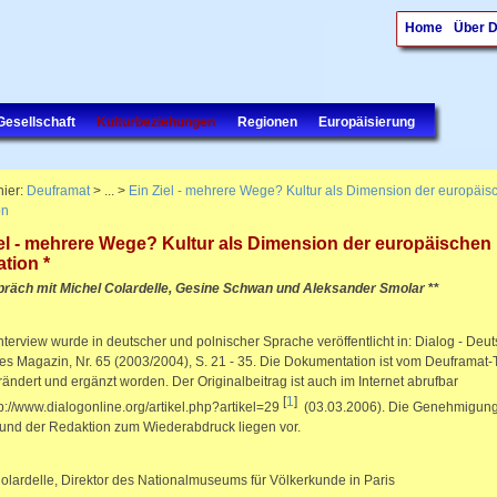
Home
Über 
Gesellschaft
Kulturbeziehungen
Regionen
Europäisierung
hier:
Deuframat
> ... >
Ein Ziel - mehrere Wege? Kultur als Dimension der europäis
on
iel - mehrere Wege? Kultur als Dimension der europäischen
ation *
präch mit Michel Colardelle, Gesine Schwan und Aleksander Smolar
**
nterview wurde in deutscher und polnischer Sprache veröffentlicht in: Dialog - Deut
es Magazin, Nr. 65 (2003/2004), S. 21 - 35. Die Dokumentation ist vom Deuframat
erändert und ergänzt worden. Der Originalbeitrag ist auch im Internet abrufbar
[
1
]
tp://www.dialogonline.org/artikel.php?artikel=29
(03.03.2006). Die Genehmigung
und der Redaktion zum Wiederabdruck liegen vor.
olardelle, Direktor des Nationalmuseums für Völkerkunde in Paris