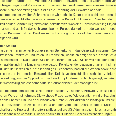
usbildung Europas ist in Analogie zu anderen Entwicklungen und Übergängen vo
 Regierungen und Zivilisationen zu sehen. Den Institutionen im weitesten Sinne so
nsere Aufmerksamkeit gelten. Sei es die Trennung der Gewalten oder die
ngsgebung. Im zweiten Schritt müssen wir auch die Kultur berücksichtigen, denn d
ionen können nicht allein aus sich heraus, ohne Kultur funktionieren. Zwischen der
eit beider Sphären liegt stets eine Zeitdifferenz. Was eine Herausforderung für je
mation und auch für das sich vereinigende Europa darstellt, gerade weil es Unters
 den Kulturen und den Denkweisen in Europa gibt und in etlichen Bereichen auch
t geben wird.
der Smolar:
te gerne hier mit einer biographischen Bemerkung in das Gespräch einsteigen. Se
 zwischen Frankreich und Polen. In Frankreich, wohin ich emigriert bin, arbeite ich a
issenschaftler im Nationalen Wissenschaftszentrum (CNRS). Ich will mich der Identit
, auf die sich Ihre Eingangsfrage bezog. Kollektive Identität ist in unserem Fall na
rt. Identität stützt sich auf ein lebendiges Gedächtnis, basiert auf Werten sowie der
ischen und trennenden Bestandteilen. Kollektive Identität bildet sich nicht zuletzt 
rstellung, aus der Opposition zum fremd Empfundenen, schlicht gesagt, zum And
ein Wesenszug, welcher einer diffusen europäischen Identität eigen ist.
en die problematischen Beziehungen Europas zu seiner Außenwelt, zum Beispiel 
chen Welt, ernst nehmen. Die wichtige Frage lautet: Wie gestalten wir die Bezieh
 dem Christentum und der Orthodoxen Kirche? Seid kurzem beschäftigen uns die
haften Beziehungen zwischen Europa und den Vereinigten Staaten. Robert Kagan,
haftler und Publizist mit großen Einfluss auf die US-Administration, forscht seit Ja
ransatlantische Verhältnis, wobei er auch mit Hilfe von Geschlechterbeziehungen