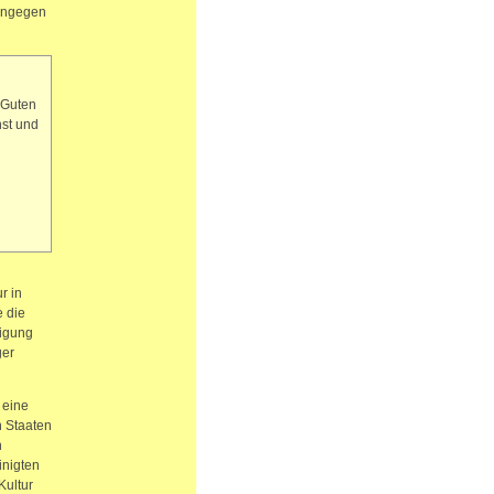
hingegen
 Guten
nst und
r in
e die
tigung
ger
 eine
n Staaten
h
inigten
Kultur