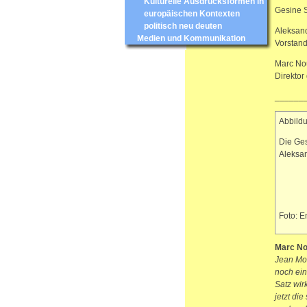
Kulturelle Ausdrucksformen in
Gesine S
europäischen Kontexten
politisch neu deuten
Aleksand
Medien und Kommunikation
Vorstand
Marc Nou
Direktor
______
Abbildu
Die Ges
Aleksan
Foto: 
Marc No
Jean Mon
noch ein
Satz wir
jetzt di