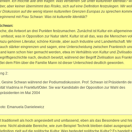
nken. Ich möchte alle drei fragen: Was verstehen Sie unter kultureller Identität? W
über, aber keiner übernimmt das Risiko, sich auf eine Definition festzulegen. Wir wo
r Diskussion auf die wenig klaren kulturellen Grenzen Europas zu sprechen kom
beginnend mit Frau Schwan: Was ist kulturelle Identität?
Schwan:
uche, die Antwort an drei Punkten festzumachen. Zunächst ist Kultur ein allgemeiner 
s umfasst, was in Opposition zur Natur steht. Kultur ist all das, was die Menschen vo
azu gehören Literatur, schöne Künste, aber auch Industrie und Landwirtschaft. Wi
 auch stärker eingrenzen und sagen, eine Unterscheidung zwischen Frankreich un
and kann schon hier gemacht werden, etwa im Verhältnis von Kultur und Zivilisation
 Begriffsgeschichte nach, deutsch besetzt, während der Begriff Zivilisation aus Frank
Bei dem Film über die Familie Mann ist dieser Unterschied deutlich geworden.
ng 2:
r. Gesine Schwan während der Podiumsdiskussion. Prof. Schwan ist Präsidentin de
ität Viadrina in Frankfurt/Oder. Sie war Kandidatin der Opposition zur Wahl des
präsidenten im Mai 2004
hoto: Emanuela Danielewicz
ilt traditionell als hoch angesiedelt und umfassend, eben als das Besondere und his
ene. Nicht abstrakte Bereiche, wie zum Beispiel Technik bleiben dabei ausgespart
efinition zielt auf die politische Kultur. Was bedeutet politische Kultur? Es handelt 