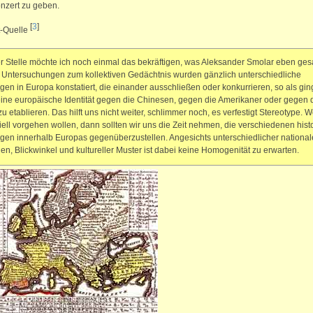
nzert zu geben.
[
3
]
t-Quelle
r Stelle möchte ich noch einmal das bekräftigen, was Aleksander Smolar eben gesa
n Untersuchungen zum kollektiven Gedächtnis wurden gänzlich unterschiedliche
gen in Europa konstatiert, die einander ausschließen oder konkurrieren, so als gin
ine europäische Identität gegen die Chinesen, gegen die Amerikaner oder gegen 
zu etablieren. Das hilft uns nicht weiter, schlimmer noch, es verfestigt Stereotype. 
iell vorgehen wollen, dann sollten wir uns die Zeit nehmen, die verschiedenen hist
gen innerhalb Europas gegenüberzustellen. Angesichts unterschiedlicher national
nen, Blickwinkel und kultureller Muster ist dabei keine Homogenität zu erwarten.