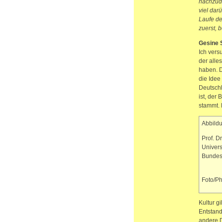
nachzude
viel dar
Laufe de
zuerst, 
Gesine 
Ich vers
der alle
haben. D
die Idee
Deutschl
ist, der
stammt. 
Abbildu
Prof. D
Univers
Bundes
Foto/P
Kultur g
Entstand
andere D