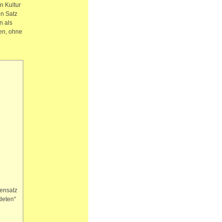
n Kultur
en Satz
n als
den, ohne
gensatz
deten"