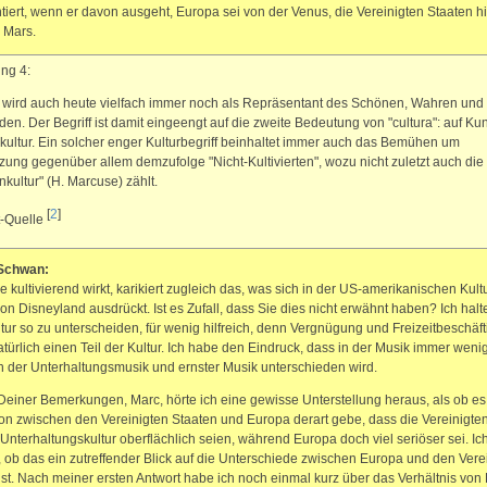
iert, wenn er davon ausgeht, Europa sei von der Venus, die Vereinigten Staaten 
 Mars.
ng 4:
" wird auch heute vielfach immer noch als Repräsentant des Schönen, Wahren und
den. Der Begriff ist damit eingeengt auf die zweite Bedeutung von "cultura": auf Ku
kultur. Ein solcher enger Kulturbegriff beinhaltet immer auch das Bemühen um
ung gegenüber allem demzufolge "Nicht-Kultivierten", wozu nicht zuletzt auch die
kultur" (H. Marcuse) zählt.
[
2
]
t-Quelle
Schwan:
ie kultivierend wirkt, karikiert zugleich das, was sich in der US-amerikanischen Kultu
von Disneyland ausdrückt. Ist es Zufall, dass Sie dies nicht erwähnt haben? Ich halt
ltur so zu unterscheiden, für wenig hilfreich, denn Vergnügung und Freizeitbeschäf
atürlich einen Teil der Kultur. Ich habe den Eindruck, dass in der Musik immer weni
 der Unterhaltungsmusik und ernster Musik unterschieden wird.
 Deiner Bemerkungen, Marc, hörte ich eine gewisse Unterstellung heraus, als ob es
on zwischen den Vereinigten Staaten und Europa derart gebe, dass die Vereinigte
r Unterhaltungskultur oberflächlich seien, während Europa doch viel seriöser sei. Ic
, ob das ein zutreffender Blick auf die Unterschiede zwischen Europa und den Vere
ist. Nach meiner ersten Antwort habe ich noch einmal kurz über das Verhältnis von 