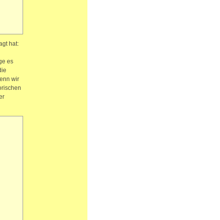
gt hat:
ge es
die
Wenn wir
orischen
er