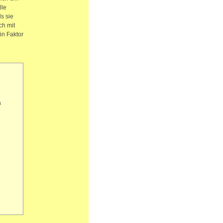
lle
s sie
ch mit
in Faktor
.
n