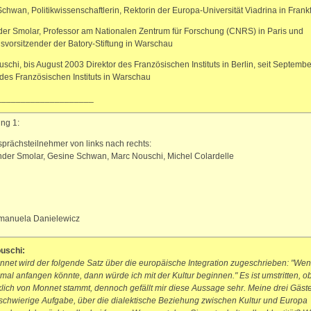
chwan, Politikwissenschaftlerin, Rektorin der Europa-Universität Viadrina in Frank
er Smolar, Professor am Nationalen Zentrum für Forschung (CNRS) in Paris und
svorsitzender der Batory-Stiftung in Warschau
schi, bis August 2003 Direktor des Französischen Instituts in Berlin, seit Septemb
 des Französischen Instituts in Warschau
____________________
ng 1:
prächsteilnehmer von links nach rechts:
der Smolar, Gesine Schwan, Marc Nouschi, Michel Colardelle
Emanuela Danielewicz
uschi:
net wird der folgende Satz über die europäische Integration zugeschrieben: "Wen
mal anfangen könnte, dann würde ich mit der Kultur beginnen." Es ist umstritten, o
klich von Monnet stammt, dennoch gefällt mir diese Aussage sehr. Meine drei Gäs
e schwierige Aufgabe, über die dialektische Beziehung zwischen Kultur und Europa