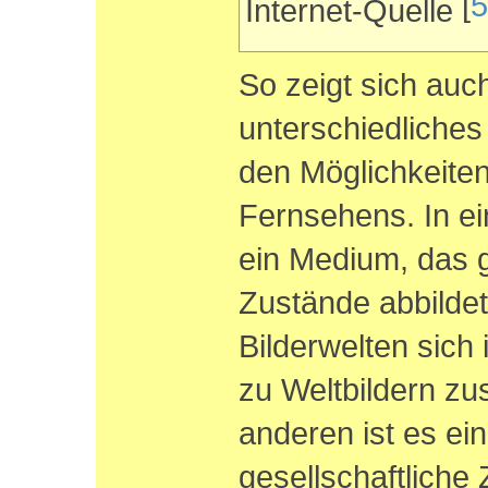
[
5
Internet-Quelle
So zeigt sich auch
unterschiedliche
den Möglichkeite
Fernsehens. In ei
ein Medium, das g
Zustände abbilde
Bilderwelten sich
zu Weltbildern z
anderen ist es ei
gesellschaftliche