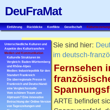
DeuFraMat
Einführung
Rückblicke
Konflikte
Gesellschaft
Kulturbeziehung
Sie sind hier:
Deu
Unterschiedliche Kulturen und
Aspekte des Kulturtransfers
im deutsch-franz
Medien und Kommunikation
Kulturelle Strukturen im
Vergleich: Baden-Württemberg
Fernsehen i
und Rhône-Alpes
Medien: Industriepolitik für den
Standort Frankreich
französisch
Die überregionale Presse in
Frankreich und Deutschland:
Spannungsf
eine Vergleichsstudie
Vom schönen Traum zum
Alptraum? Eine innovative
ARTE befindet sic
Betrachtung der Online-Version
von Tageszeitungen und