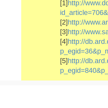
[1]
http://www.d
id_article=70
[2]
http://www.ar
[3]
http://www.s
[4]
http://db.ar
p_egid=36&p_
[5]
http://db.ar
p_egid=840&p