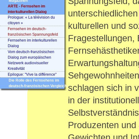
Spannungsfeld, da
Magazinen
ARTE - Fernsehen im
unterschiedlichen
interkulturellen Dialog
Prologue: « La télévision du
kulturellen und so
citoyen »
Fernsehen im deutsch-
französischen Spannungsfeld
Fragestellungen,
Fernsehen im interkulturellen
Dialog
Fernsehästhetike
Vom deutsch-französischen
Dialog zum europäischen
Erwartungshaltun
Netzwerk audiovisueller
Kreativität
Sehgewohnheiten 
Epilogue: "Vive la différence"
Die Rolle des Fernsehens im
schlagen sich in v
deutsch-französischen Vergleich
in der institutione
Selbstverständnis
Produzenten und J
Gewichten und Int