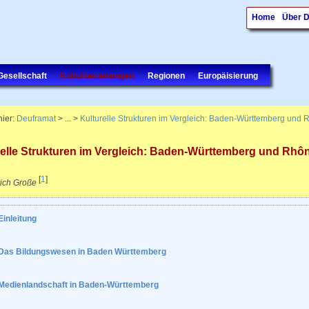
Home
Über 
Gesellschaft
Kulturbeziehungen
Regionen
Europäisierung
hier:
Deuframat
> ... >
Kulturelle Strukturen im Vergleich: Baden-Württemberg und 
relle Strukturen im Vergleich: Baden-Württemberg und Rhô
[
1
]
rich Große
Einleitung
Das Bildungswesen in Baden Württemberg
Medienlandschaft in Baden-Württemberg