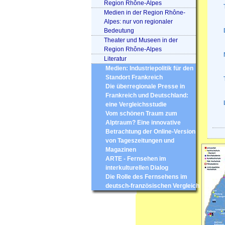
Region Rhône-Alpes
Medien in der Region Rhône-
Alpes: nur von regionaler
Bedeutung
Theater und Museen in der
Region Rhône-Alpes
Literatur
Medien: Industriepolitik für den
Standort Frankreich
Die überregionale Presse in
Frankreich und Deutschland:
eine Vergleichsstudie
Vom schönen Traum zum
Alptraum? Eine innovative
Betrachtung der Online-Version
von Tageszeitungen und
Magazinen
ARTE - Fernsehen im
interkulturellen Dialog
Die Rolle des Fernsehens im
deutsch-französischen Vergleich