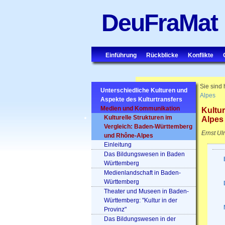
DeuFraMat
Einführung
Rückblicke
Konflikte
Sie sind 
Unterschiedliche Kulturen und
Alpes
Aspekte des Kulturtransfers
Medien und Kommunikation
Kultu
Kulturelle Strukturen im
Alpes
Vergleich: Baden-Württemberg
Ernst Ul
und Rhône-Alpes
Einleitung
Das Bildungswesen in Baden
Württemberg
Medienlandschaft in Baden-
Württemberg
Theater und Museen in Baden-
Württemberg: "Kultur in der
Provinz"
Das Bildungswesen in der