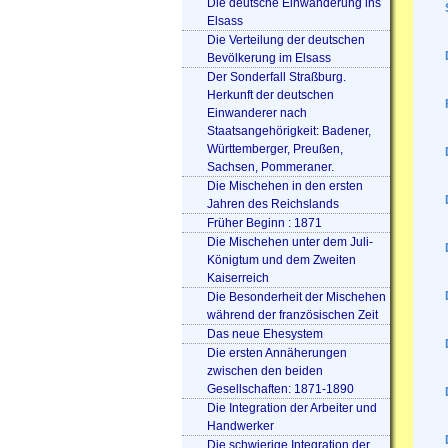
Die deutsche Einwanderung ins
Elsass
Die Verteilung der deutschen
Bevölkerung im Elsass
Der Sonderfall Straßburg.
Herkunft der deutschen
Einwanderer nach
Staatsangehörigkeit: Badener,
Württemberger, Preußen,
Sachsen, Pommeraner.
Die Mischehen in den ersten
Jahren des Reichslands
Früher Beginn : 1871
Die Mischehen unter dem Juli-
Königtum und dem Zweiten
Kaiserreich
Die Besonderheit der Mischehen
während der französischen Zeit
Das neue Ehesystem
Die ersten Annäherungen
zwischen den beiden
Gesellschaften: 1871-1890
Die Integration der Arbeiter und
Handwerker
Die schwierige Integration der