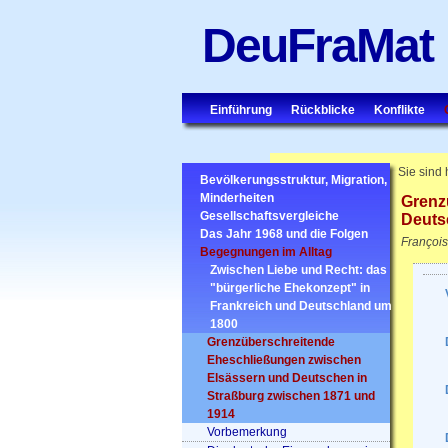
DeuFraMat
Einführung
Rückblicke
Konflikte
Sie sind 
Bevölkerungsstruktur, Migration,
Minderheiten
Grenz
Gesellschaftsvergleiche
Deuts
Das Jahr 1968 und die Folgen
François
Begegnungen im Alltag
Zwischen Liebe und Recht: das
"bürgerliche Ehekonzept" in
Frankreich und Deutschland um
1800
Grenzüberschreitende
Eheschließungen zwischen
Elsässern und Deutschen in
Straßburg zwischen 1871 und
1914
Vorbemerkung