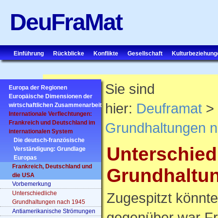
DeuFraMat
Einführung
Rückblicke
Konflikte
Gesellschaft
Kulturbeziehung
Sie sind
Europa der Regionen
Europäische Dimensionen der
hier:
Deuframat
> 
wirtschaftlichen Zusammenarbeit
Internationale Verflechtungen:
Frankreich und Deutschland im
Grundhaltungen 
internationalen System
Die deutsch-französische
Unterschied
Verständigung: Grundlage
Europas
Frankreich, Deutschland und
Grundhaltu
die USA
Vorbemerkung
Unterschiedliche
Zugespitzt könnt
Grundhaltungen nach 1945
Antiamerikanische Strömungen
gegenüber war Fra