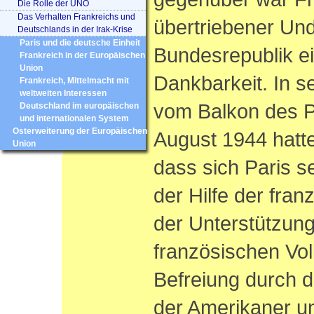
Die Rolle der UNO
Das Verhalten Frankreichs und
übertriebener Und
Deutschlands in der Irak-Krise
Paris und die deutsche Einheit
Bundesrepublik ei
Frankreich in der Europäischen
Union
Dankbarkeit. In 
Frankreich, Mittelmacht mit
weltweiten Interessen
vom Balkon des P
Deutschland im europäischen
und internationalen System
Osterweiterung der Europäischen
August 1944 hatte
Union
dass sich Paris se
der Hilfe der fra
der Unterstützun
französischen Vol
Befreiung durch 
der Amerikaner un