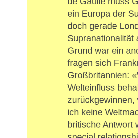
de Gaulle muss Gr
ein Europa der Su
doch gerade Lond
Supranationalität
Grund war ein and
fragen sich Frank
Großbritannien: «
Welteinfluss beha
zurückgewinnen, 
ich keine Weltma
britische Antwort 
special relationsh