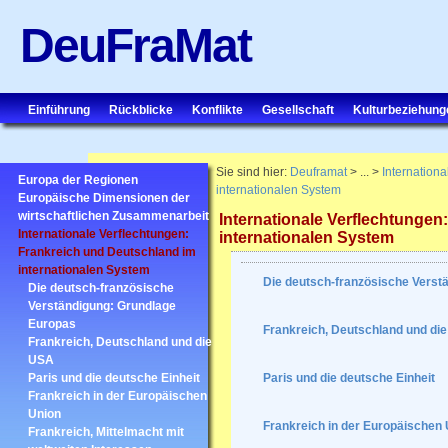
DeuFraMat
Einführung
Rückblicke
Konflikte
Gesellschaft
Kulturbeziehung
Sie sind hier:
Deuframat
> ... >
Internation
Europa der Regionen
internationalen System
Europäische Dimensionen der
wirtschaftlichen Zusammenarbeit
Internationale Verflechtungen
Internationale Verflechtungen:
internationalen System
Frankreich und Deutschland im
internationalen System
Die deutsch-französische Verst
Die deutsch-französische
Verständigung: Grundlage
Europas
Frankreich, Deutschland und di
Frankreich, Deutschland und die
USA
Paris und die deutsche Einheit
Paris und die deutsche Einheit
Frankreich in der Europäischen
Union
Frankreich in der Europäischen 
Frankreich, Mittelmacht mit