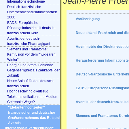
Jean-Pierre Froe
Informationstechnologie
Deutsch-französische
Unternehmenszusammenarbeit
2000
Vorüberlegung
EADS: Europäische
Rüstungsindustrie mit deutsch-
Deutschland, Frankreich und die
französischem Kern
Aventis: der deutsch-
französische Pharmagigant
Asymmetrie der Direktinvestiti
Siemens und Framatome:
Kernfusion vor dem "nuklearen
Winter"
Herausforderung Informationste
Energie und Strom: Fehlende
Gegenseitigkeit als Zankapfel der
Deutsch-französische Unterne
Zukunft
Neuer Anlauf für den deutsch-
französischen
EADS: Europäische Rüstungsind
Hochgeschwindigkeitszug
Telekommunikation und Medien:
Getrennte Wege?
Aventis: der deutsch-französis
"Elefantenhochzeiten"
französischer und deutscher
Siemens und Framatome: Kernfu
Großunternehmen: das Beispiel
Aventis
Internationale Verflechtungen: