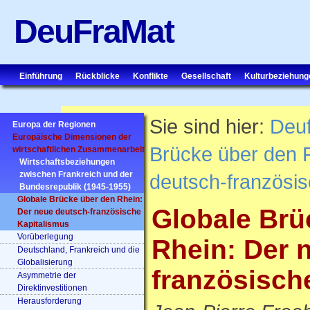
DeuFraMat
Einführung
Rückblicke
Konflikte
Gesellschaft
Kulturbeziehung
Sie sind hier:
Deu
Europa der Regionen
Europäische Dimensionen der
Brücke über den 
wirtschaftlichen Zusammenarbeit
Wirtschaftsbeziehungen
zwischen Frankreich und der
deutsch-französis
Bundesrepublik (1945-1955)
Globale Brücke über den Rhein:
Globale Brü
Der neue deutsch-französische
Kapitalismus
Vorüberlegung
Rhein: Der 
Deutschland, Frankreich und die
Globalisierung
französisch
Asymmetrie der
Direktinvestitionen
Herausforderung