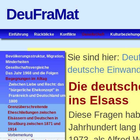
DeuFraMat
Einführung
Rückblicke
Konflikte
Gesellschaft
Kulturbeziehung
Sie sind hier:
Deu
Bevölkerungsstruktur, Migration,
Minderheiten
deutsche Einwand
Gesellschaftsvergleiche
Das Jahr 1968 und die Folgen
Begegnungen im Alltag
Die deutsc
Zwischen Liebe und Recht: das
"bürgerliche Ehekonzept" in
Frankreich und Deutschland um
ins Elsass
1800
Grenzüberschreitende
Diese Fragen habe
Eheschließungen zwischen
Elsässern und Deutschen in
Straßburg zwischen 1871 und
Jahrhundert lang 
1914
Vorbemerkung
1973, als Alfred W