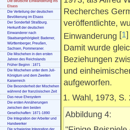
Die deutsche Einwanderung ins
Elsass
Recherches Germ
Die Verteilung der deutschen
Bevölkerung im Elsass
veröffentlichte, 
Der Sonderfall Straßburg.
Herkunft der deutschen
[
1
]
Einwanderer nach
Einwanderung
Staatsangehörigkeit: Badener,
Württemberger, Preußen,
Damit wurde gleic
Sachsen, Pommeraner.
Die Mischehen in den ersten
Beziehungen zwi
Jahren des Reichslands
Früher Beginn : 1871
und einheimische
Die Mischehen unter dem Juli-
Königtum und dem Zweiten
aufgeworfen.
Kaiserreich
Die Besonderheit der Mischehen
während der französischen Zeit
Wahl, 1973, S.
Das neue Ehesystem
Die ersten Annäherungen
zwischen den beiden
Abbildung 4:
Gesellschaften: 1871-1890
Die Integration der Arbeiter und
Handwerker
"Einige Beispiel
Die schwierige Integration der