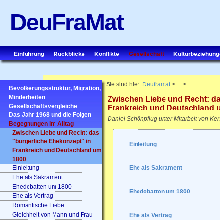
DeuFraMat
Einführung
Rückblicke
Konflikte
Gesellschaft
Kulturbeziehung
Sie sind hier:
Deuframat
> ... >
Bevölkerungsstruktur, Migration,
Minderheiten
Zwischen Liebe und Recht: da
Gesellschaftsvergleiche
Frankreich und Deutschland 
Das Jahr 1968 und die Folgen
Daniel Schönpflug unter Mitarbeit von Ker
Begegnungen im Alltag
Zwischen Liebe und Recht: das
"bürgerliche Ehekonzept" in
Einleitung
Frankreich und Deutschland um
1800
Einleitung
Ehe als Sakrament
Ehe als Sakrament
Ehedebatten um 1800
Ehedebatten um 1800
Ehe als Vertrag
Romantische Liebe
Gleichheit von Mann und Frau
Ehe als Vertrag