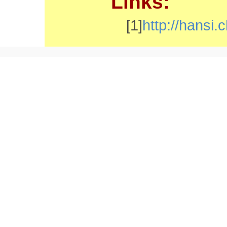
Links:
[1]
http://hansi