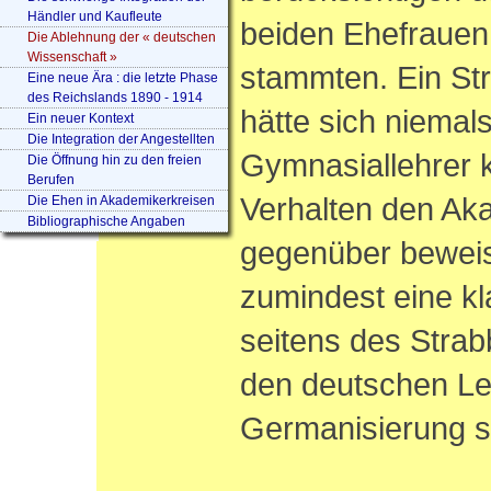
Händler und Kaufleute
beiden Ehefrauen
Die Ablehnung der « deutschen
Wissenschaft »
stammten. Ein St
Eine neue Ära : die letzte Phase
des Reichslands 1890 - 1914
hätte sich niemal
Ein neuer Kontext
Die Integration der Angestellten
Gymnasiallehrer k
Die Öffnung hin zu den freien
Berufen
Verhalten den Ak
Die Ehen in Akademikerkreisen
Bibliographische Angaben
gegenüber beweis
zumindest eine kl
seitens des Stra
den deutschen Le
Germanisierung st