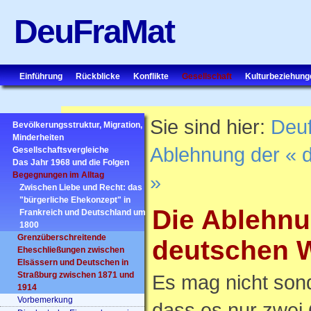
DeuFraMat
Einführung
Rückblicke
Konflikte
Gesellschaft
Kulturbeziehung
Sie sind hier:
Deu
Bevölkerungsstruktur, Migration,
Minderheiten
Ablehnung der « 
Gesellschaftsvergleiche
Das Jahr 1968 und die Folgen
Begegnungen im Alltag
»
Zwischen Liebe und Recht: das
"bürgerliche Ehekonzept" in
Die Ablehnu
Frankreich und Deutschland um
1800
Grenzüberschreitende
deutschen W
Eheschließungen zwischen
Elsässern und Deutschen in
Straßburg zwischen 1871 und
Es mag nicht sond
1914
Vorbemerkung
dass es nur zwei 