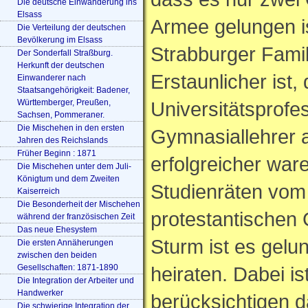
Die deutsche Einwanderung ins
Elsass
Armee gelungen i
Die Verteilung der deutschen
Bevölkerung im Elsass
Strabburger Famil
Der Sonderfall Straßburg.
Herkunft der deutschen
Erstaunlicher ist
Einwanderer nach
Staatsangehörigkeit: Badener,
Württemberger, Preußen,
Universitätsprofe
Sachsen, Pommeraner.
Die Mischehen in den ersten
Gymnasiallehrer a
Jahren des Reichslands
Früher Beginn : 1871
erfolgreicher war
Die Mischehen unter dem Juli-
Königtum und dem Zweiten
Studienräten vom
Kaiserreich
Die Besonderheit der Mischehen
protestantische
während der französischen Zeit
Das neue Ehesystem
Sturm ist es gelu
Die ersten Annäherungen
zwischen den beiden
Gesellschaften: 1871-1890
heiraten. Dabei is
Die Integration der Arbeiter und
Handwerker
berücksichtigen d
Die schwierige Integration der