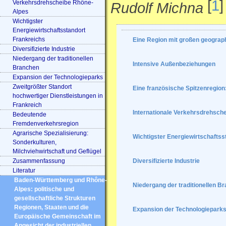
[
1
]
Verkehrsdrehscheibe Rhône-
Rudolf Michna
Alpes
Wichtigster
Energiewirtschaftsstandort
Frankreichs
Eine Region mit großen geogra
Diversifizierte Industrie
Niedergang der traditionellen
Intensive Außenbeziehungen
Branchen
Expansion der Technologieparks
Zweitgrößter Standort
Eine französische Spitzenregion
hochwertiger Dienstleistungen in
Frankreich
Internationale Verkehrsdrehsch
Bedeutende
Fremdenverkehrsregion
Agrarische Spezialisierung:
Wichtigster Energiewirtschaftss
Sonderkulturen,
Milchviehwirtschaft und Geflügel
Zusammenfassung
Diversifizierte Industrie
Literatur
Baden-Württemberg und Rhône-
Niedergang der traditionellen B
Alpes: politische und
gesellschaftliche Strukturen
Regionen, Staaten und die
Expansion der Technologiepark
Europäische Gemeinschaft im
Angesicht der industriellen