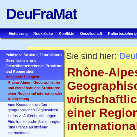
DeuFraMat
Einführung
Rückblicke
Konflikte
Gesellschaft
Kulturbeziehung
Sie sind hier:
Deu
Politische Struktur, Zentralismus,
Dezentralisierung
Grenzüberschreitende Probleme
Rhône-Alpe
und Kooperation
Regionale Beispiele
Geographis
Rhône-Alpes - Geographische
und wirtschaftliche Strukturen
einer Region mit internationaler
wirtschaftli
Ausrichtung
Eine Region mit großen
einer Regio
geographischen Gegensätzen
Intensive Außenbeziehungen
Eine französische Spitzenregion:
internationa
"une France au dixième"
Internationale