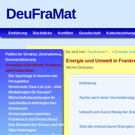
DeuFraMat
Einführung
Rückblicke
Konflikte
Gesellschaft
Kulturbeziehung
Sie sind hier:
Deuframat
> ... >
Energie und
Politische Struktur, Zentralismus,
Dezentralisierung
Energie und Umwelt in Frankr
Grenzüberschreitende Probleme
Michel Deshaies
und Kooperation
Die Saarfrage in historischer
Perspektive
Einleitung
Grenzraum Saar-Lor-Lux - eine
Modellregion für Europa?
Wirtschaftsbeziehungen im
Suche nach einer Verminderung 
saarländisch-lothringischen
Grenzraum
Umwelt und Ausrichtung der Ener
Grenzregionen zwischen
Frankreich und Deutschland:
Das Beispiel des Elsass und der
Sind die erneuerbaren Energien 
Oberrheinregion