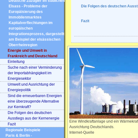
Deutsche Zuzügler im südlichen
Elsass - Probleme der
Die Folgen des deutschen Ausst
Europäisierung des
Immobilenmarktes
Fazit
Kapitalverflechtungen im
europäischen
Integrationsprozess, dargestellt
am Beispiel der elsässischen
Oberrheinregion
Energie und Umwelt in
Frankreich und Deutschland
Einleitung
Suche nach einer Verminderung
der Importabhängigkeit im
Energiesektor
Umwelt und Ausrichtung der
Energiepolitik
Sind die erneuerbaren Energien
eine überzeugende Alternative
zur Kernkraft?
Die Folgen des deutschen
Ausstiegs aus der Kernenergie
Eine Windkraftanlage und ein Wärmekraftw
Fazit
Ausrichtung Deutschlands.
Regionale Beispiele
Internet-Quelle
Paris & Berlin -