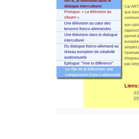
ARTE, la télévision dans le
dialogue interculturel
Car ARTE
Prologue: « La télévision du
que dans
citoyen »
commune,
Une télévision au cœur des
son cahi
tensions franco-allemandes
rapproch
Une télévision dans le dialogue
permet à
interculturel
européen
Du dialogue franco-allemand au
simples p
réseau européen de créativité
l'animat
audiovisuelle
d'expres
Epilogue: "Vive la différence"
pas simp
Le rôle de la télévision: une
comparaison franco-allemande
Liens:
[1]
[2]