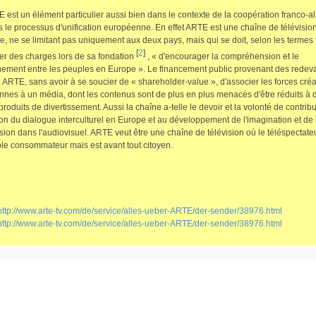
 est un élément particulier aussi bien dans le contexte de la coopération franco-
 le processus d'unification européenne. En effet ARTE est une chaîne de télévisio
 ne se limitant pas uniquement aux deux pays, mais qui se doit, selon les termes 
[
2
]
er des charges lors de sa fondation
, « d'encourager la compréhension et le
ement entre les peuples en Europe ». Le financement public provenant des redev
 ARTE, sans avoir à se soucier de « shareholder-value », d'associer les forces créa
nes à un média, dont les contenus sont de plus en plus menacés d'être réduits à 
roduits de divertissement. Aussi la chaîne a-telle le devoir et la volonté de contrib
ion du dialogue interculturel en Europe et au développement de l'imagination et de 
sion dans l'audiovisuel. ARTE veut être une chaîne de télévision où le téléspectateu
le consommateur mais est avant tout citoyen.
http://www.arte-tv.com/de/service/alles-ueber-ARTE/der-sender/38976.html
http://www.arte-tv.com/de/service/alles-ueber-ARTE/der-sender/38976.html