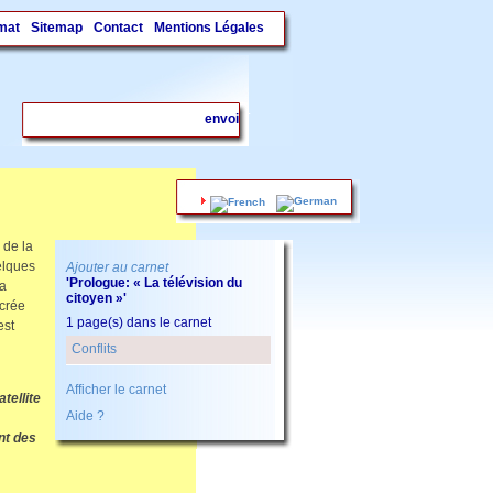
mat
Sitemap
Contact
Mentions Légales
.
 de la
elques
Ajouter au carnet
'Prologue: « La télévision du
la
citoyen »'
ncrée
1 page(s) dans le carnet
est
Conflits
Afficher le carnet
tellite
Aide ?
nt des