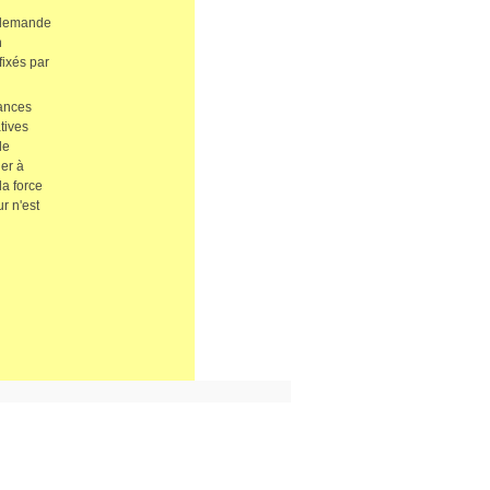
allemande
n
fixés par
ances
tives
de
uer à
la force
r n'est