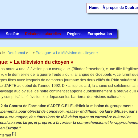
Home
À propos de Deufra
Société
Relations culturelles
Régions
Européisation
 ici:
Deuframat
> ... >
Prologue: « La télévision du citoyen »
ue: « La télévision du citoyen »
s-nous: « une télévision pour aveugles » (Blindenfernsehen), « une fille illégitime
e », « le dernier-né de la guerre froide » ou « la langue de Goebbels », ce furent qu
gros titres avec lesquels de nombreux journaux des deux côtés du Rhin saluèrent 
e d'ARTE au début de l'année 1992. Dix ans plus tard, la chaîne est solidement a
paysage audiovisuel de notre continent et apporte quotidiennement la preuve qu'il 
, y compris à la télévision, de dépasser les barrières des visions nationales.
e 2 du Contrat de Formation d'ARTE G.E.I.E. définit la mission du groupement:
pement a pour objectif de concevoir, réaliser et diffuser, ou faire diffuser, par sa
out autre moyen, des émissions de télévision ayant un caractère culturel et
ional au sens large, et propres à favoriser la compréhension et le rapprocheme
 en Europe."
[
1
]
nternet