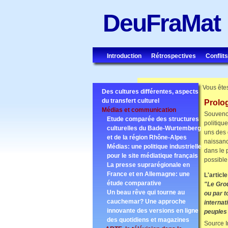
DeuFraMat
Introduction
Rétrospectives
Conflits
Vous êtes
Des cultures différentes, aspects
du transfert culturel
Prolog
Médias et communication
Souvenon
Etude comparée des structures
politiqu
culturelles du Bade-Wurtemberg
uns des 
et de la région Rhône-Alpes
naissanc
Médias: une politique industrielle
dans le 
pour le site médiatique français
possible
La presse suprarégionale en
France et en Allemagne: une
L'articl
étude comparative
"Le Grou
Un beau rêve qui tourne au
ou par t
cauchemar? Une approche
internat
innovante des versions en ligne
peuples
des quotidiens et magazines
Source I