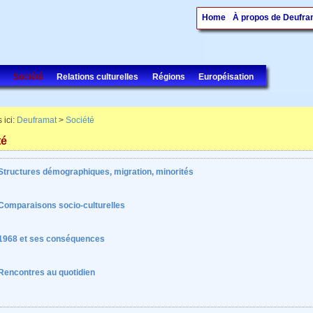
Home
À propos de Deufra
Société
Relations culturelles
Régions
Européisation
 ici:
Deuframat
>
Société
té
Structures démographiques, migration, minorités
Comparaisons socio-culturelles
1968 et ses conséquences
Rencontres au quotidien