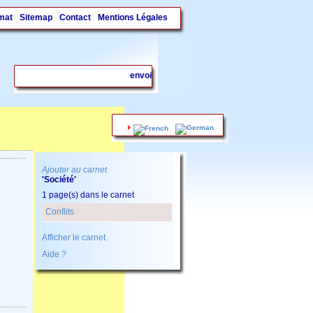
mat
Sitemap
Contact
Mentions Légales
.
Ajouter au carnet
'Société'
1 page(s) dans le carnet
Conflits
Afficher le carnet
Aide ?