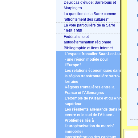
Deux cas d'étude: Sarrelouis et
Marpingen
La question de la Sarre comme
"affrontement des cultures"
La voie particulière de la Sarre
1945-1955
Fédéralisme et
autodétermination régionale
Bibliographie et liens Internet
L'espace frontalier Saar-Lor-Lux
- une région modèle pour
l’Europe?
Les relations économiques dans
la région transfrontalière sarro-
lorraine
Régions frontalières entre la
France et l'Allemagne:
L'exemple de l'Alsace et du Rhin
supérieur
Les résidents allemands dans le
centre et le sud de l'Alsace -
Problèmes liés à
l'européanisation du marché
immobilier
Interpénétration des capitaux