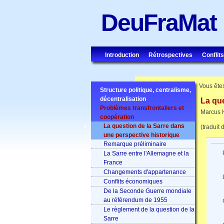
DeuFraMat
Introduction
Rétrospectives
Conflits
Vous êtes
Structure politique, centralisme,
décentralisation
La que
Problèmes transfrontaliers et
Marcus 
coopération
La question de la Sarre dans
(traduit 
une perspective historique
Remarque préliminaire
La Sarre entre l'Allemagne et la
France
Changements d'appartenance
Conflits économiques
De la Seconde Guerre mondiale
au référendum de 1955
Le règlement de la question de la
Sarre