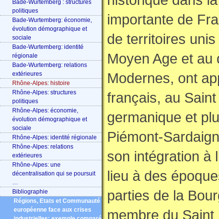
Bade-Wurtemberg : structures
politiques
importante de Fran
Bade-Wurtemberg: économie,
évolution démographique et
de territoires uni
sociale
Bade-Wurtemberg: identité
Moyen Age et au 
régionale
Bade-Wurtemberg: relations
Modernes, ont ap
extérieures
Rhône-Alpes: histoire
Rhône-Alpes: structures
français, au Sain
politiques
Rhône-Alpes: économie,
germanique et pl
évolution démographique et
sociale
Piémont-Sardaigne
Rhône-Alpes: identité régionale
Rhône-Alpes: relations
son intégration à 
extérieures
Rhône-Alpes: une
lieu à des époque
décentralisation qui se poursuit
…
parties de la Bou
Bibliographie
Régions, Etats et Communauté
européenne face aux crises
membre du Saint 
industrielles: exemple comparé