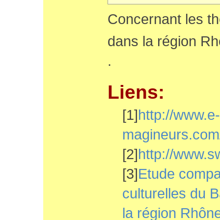
Concernant les t
dans la région R
.
Liens:
[1]
http://www.e-
magineurs.com
[2]
http://www.s
[3]
Etude compar
culturelles du
la région Rhôn