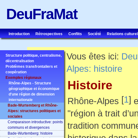
DeuFraMat
Introduction
Rétrospectives
Conflits
Société
Relations culturel
Vous êtes ici:
Deu
Structure politique, centralisme,
décentralisation
Alpes: histoire
Problèmes transfrontaliers et
coopération
Exemples régionaux
Histoire
Rhône-Alpes - Structure
géographique et économique
d'une région de dimension
[
1
]
Rhône-Alpes
e
internationale
Bade-Wurtemberg et Rhône-
"région à trait d’u
Alpes: structures politiques et
sociales
Comparaison introductive: points
tradition commune
communs et divergences
Bade-Wurtemberg: histoire
historique dans l