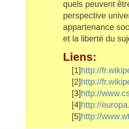
quels peuvent êtr
perspective univer
appartenance soc
et la liberté du suj
Liens:
[1]
http://fr.w
[2]
http://fr.wi
[3]
http://www.c
[4]
http://europ
[5]
http://www.wt