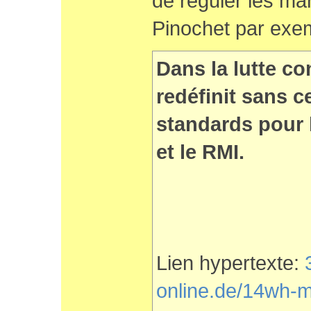
de réguler les mar
Pinochet par exe
Dans la lutte c
redéfinit sans 
standards pour 
et le RMI.
Lien hypertexte:
online.de/14wh-m