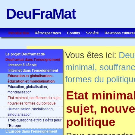
DeuFraMat
Introduction
Rétrospectives
Conflits
Société
Relations culturel
Vous êtes ici:
Deu
Le projet Deuframat.de
Deuframat dans l'enseignement
minimal, souffranc
Internet à l'école
Internet dans l'enseignement
Education et globalisation -
formes du politiqu
éducation et mondialisation
Education, globalisation,
Etat minima
mondialisation
Etat minimal, souffrance du sujet,
nouvelles formes du politique
sujet, nouv
Humanisation, socialisation,
singularisation
politique
Trois questions et trois défis pour
l'Europe
L'Europe dans l'enseignement