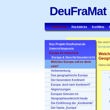
DeuFraMat
Einführung
Rückblicke
Konflikte
Sie sind 
Das Projekt Deuframat.de
Geograph
Unterrichtspraxis
Europa im Unterricht
Welch
Europa & Geschichtsunterricht
Geogra
Welches Europa soll es denn
Hans-Die
sein?
Vorbemerkung
Das geographische Europa
Der besondere Kontinent
Europa: doch kein Kontinent?
Abgrenzungen
Europas Grenzen im
Geographieunterricht heute
Die Einführung der „Kontinente“
Der Name „Europa“