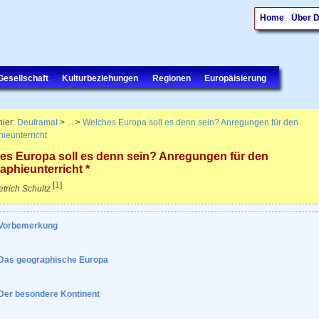
Home
Über 
Gesellschaft
Kulturbeziehungen
Regionen
Europäisierung
hier:
Deuframat
> ... >
Welches Europa soll es denn sein? Anregungen für den
ieunterricht
es Europa soll es denn sein? Anregungen für den
phieunterricht *
[
1
]
trich Schultz
Vorbemerkung
Das geographische Europa
Der besondere Kontinent