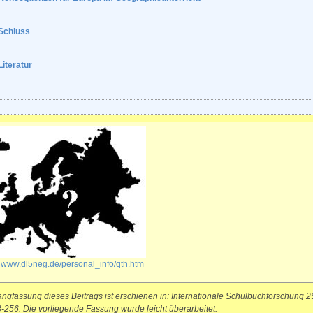
Schluss
Literatur
:
www.dl5neg.de/personal_info/qth.htm
angfassung dieses Beitrags ist erschienen in: Internationale Schulbuchforschung 2
3-256. Die vorliegende Fassung wurde leicht überarbeitet.