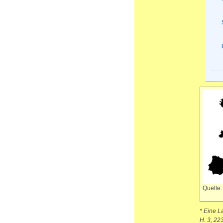
Quelle
* Eine L
H. 3, 22