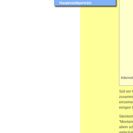
Hauptstadtporträts
Interne
Soll ein
zusammen
einzelne
einigen 
Steinkoh
"Montand
allein s
wirtscha