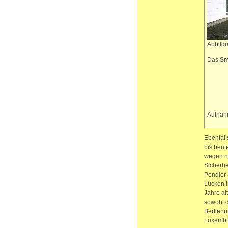
Abbildu
Das Sm
Aufnah
Ebenfall
bis heut
wegen ni
Sicherhe
Pendler 
Lücken i
Jahre al
sowohl d
Bedienun
Luxembur