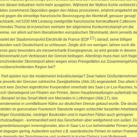
on diesen Industrien nicht mehr ausgehen. Während der Mythos Kohle verbleicht
äden zunehmend Opposition gegen den Abbau provozieren, erlahmt umgekehrt de
nd gegen die einseitige französische Bevorzugung der Atomkraft, genauer gesagt
chbarte, mit 5200 MW Leistung zweitgrößte französische Kernkraftwerk Cattenom.
hendes Thema ist inzwischen vielmehr der allgemeine Konkurrenzkampf um die
reise, vor allem auf dem liberalisierten europäischen Strommarkt, denn jenseits d
[
1
]
artet der Staatsmonopolist Electricité de France (EDF
) darauf, seine billigen
stunden nach Deutschland zu schleusen. Zeigte sich vor wenigen Jahren noch die
enze ganz besonders als messerscharfe Energiegrenze, so wird gerade in diesem
innenmarkt zum Verblassen der Grenze beitragen. Allerdings muss man sich frage
rschreitender Stromimport allein wegen eines Preisgefälles zur Zusammengehörig
enzüberschreitenden Region bei?
 Part spielen nun die moderneren Industriezweige? Zwar haben Großunternehmen
 jenseits der Grenzen zahlreiche Zweigbetriebe (Abb.16) angesiedelt. Das allein i
och kein Zeichen eigentlicher Kooperation innerhalb des Saar-Lor-Lux-Raumes, h
doch überwiegend um Filialen von Firmen, deren Hauptverwaltungen außerhalb lie
 Beispiel ist das Smart-Werk von Mercedes in Lothringen (Abb.17), das
enderweise in unmittelbarer Nähe zur deutschen Grenze gebaut wurde. Die deut
ählten im grenznahen Frankreich Standorte wegen schlechter bezahlter Arbeitskräf
lliger Grundstücke, niedriger Baukosten und in manchen Fällen auch geringerer
chutzauflagen - kommandiert wird das Geschehen aber weitgehend von außen. Di
gniederlassungen innerregionaler, also in Saar-Lor-Lux beheimateter Firmen jense
st dagegen gering. Außerdem suchen z.B. saarländische Firmen im nahen Frankre
e diesseits der Sprachgrenze und zugleich in kurzer Distanz zum Mutterwerk.