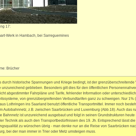
ng 17:
art-Werk in Hambach, bei Sarreguemines
me: Brücher
s durch historische Spannungen und Kriege bedingt, ist der grenzüberschreitende
e unzureichend geblieben. Besonders gilt dies für den öffentlichen Personennahve
cht abgestimmter Fahrpläne und Tarife, fehlender Information oder unterschiedlich
itssysteme, von grenzübergreifenden Verbundtarifen ganz zu schweigen. Nur 1% (!
aus Lothringen ins Saarland benutzt öffentliche Transportmittel. Immer noch beste
m Autobahnnetz, z.B. zwischen Saarbrücken und Luxemburg (Abb.18). Auch das r
te Bahnnetz ist unzureichend ausgebaut und folgt in seinen Grundstrukturen heute
er Technik als auch den Transportbedürfnissen des 19. Jh. Entsprechend lässt die
gsqualität zu wünschen übrig - man denke nur an die Reise von Saarbrücken na
g, bei der man immer in Trier oder Metz umsteigen muss.