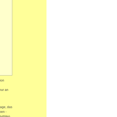
ion
nur an
mage, das
ben -
vitäten