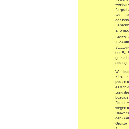
werden v
Bergsch
Widersta
das bena
Beherrsc
Energiep
Grenze w
Kilowatt
Staatsgr
der EU-B
grenzübe
einer gr
Welchen
Konzerne
jedoch n
es sich 
Jüngstes
bezeichn
Firmen w
wegen bi
Umwelts
der Zwei
Grenze i
Standort