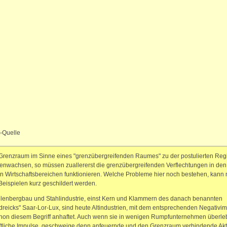
t-Quelle
 Grenzraum im Sinne eines "grenzübergreifenden Raumes" zu der postulierten Reg
wachsen, so müssen zuallererst die grenzübergreifenden Verflechtungen in den
n Wirtschaftsbereichen funktionieren. Welche Probleme hier noch bestehen, kann 
Beispielen kurz geschildert werden.
lenbergbau und Stahlindustrie, einst Kern und Klammern des danach benannten
reicks" Saar-Lor-Lux, sind heute Altindustrien, mit dem entsprechenden Negativi
chon diesem Begriff anhaftet. Auch wenn sie in wenigen Rumpfunternehmen überle
ftliche Impulse, geschweige denn anfeuernde und den Grenzraum verbindende Akti