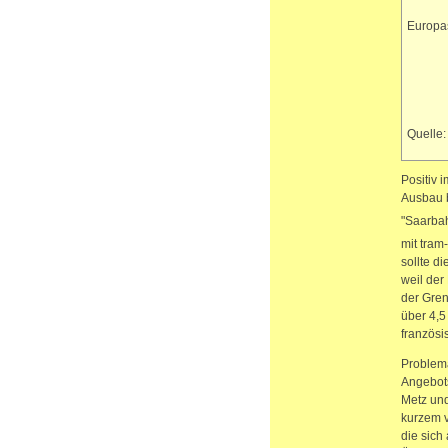
Europas
Quelle:
Positiv 
Ausbau b
"Saarb
mit tram
sollte d
weil der
der Gren
über 4,5
französi
Problema
Angebots
Metz und
kurzem v
die sich