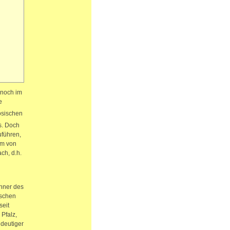
 noch im
e
ösischen
s. Doch
uführen,
 m von
ch, d.h.
ohner des
ischen
seit
Pfalz,
ndeutiger