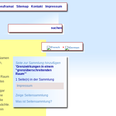
Deuframat
Sitemap
Kontakt
Impressum
.
n Namen
h,
Seite zur Sammlung hinzufügen
'Grenzwirkungen in einem
"grenzüberschreitenden
Raum"'
em Raum
1 Seite(n) in der Sammlung
das
Impressum
ogar
ne
Zeige Seitensammlung
die
Was ist Seitensammlung?
wächte.
ein