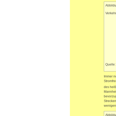
Abbildu
Verkeh
Quelle:
Immer no
Stromfre
des hei
Mannheim
bevorzug
Strecken
wenigen 
Abbildu