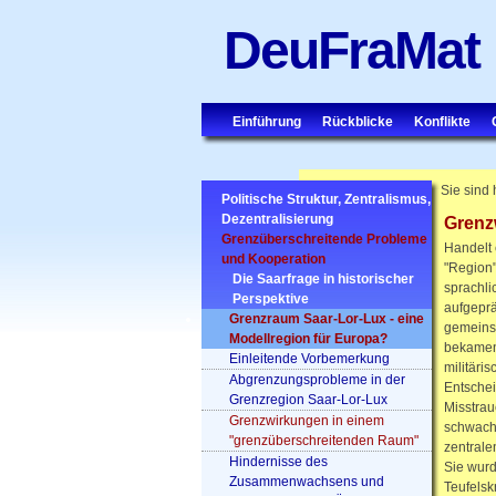
DeuFraMat
Einführung
Rückblicke
Konflikte
Sie sind 
Politische Struktur, Zentralismus,
Dezentralisierung
Grenz
Grenzüberschreitende Probleme
Handelt 
und Kooperation
"Region"
Die Saarfrage in historischer
sprachli
Perspektive
aufgeprä
Grenzraum Saar-Lor-Lux - eine
gemeinsa
Modellregion für Europa?
bekamen 
Einleitende Vorbemerkung
militäri
Abgrenzungsprobleme in der
Entschei
Grenzregion Saar-Lor-Lux
Misstrau
Grenzwirkungen in einem
schwache
"grenzüberschreitenden Raum"
zentrale
Hindernisse des
Sie wurd
Zusammenwachsens und
Teufelskr