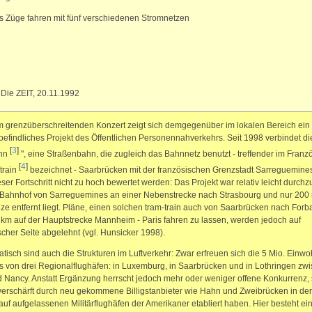
 Züge fahren mit fünf verschiedenen Stromnetzen
 Die ZEIT, 20.11.1992
im grenzüberschreitenden Konzert zeigt sich demgegenüber im lokalen Bereich ein
efindliches Projekt des Öffentlichen Personennahverkehrs. Seit 1998 verbindet di
[
3
]
ahn
", eine Straßenbahn, die zugleich das Bahnnetz benutzt - treffender im Franz
[
4
]
-train
bezeichnet - Saarbrücken mit der französischen Grenzstadt Sarreguemine
ieser Fortschritt nicht zu hoch bewertet werden: Das Projekt war relativ leicht durchz
 Bahnhof von Sarreguemines an einer Nebenstrecke nach Strasbourg und nur 200
ze entfernt liegt. Pläne, einen solchen tram-train auch von Saarbrücken nach Forba
 km auf der Hauptstrecke Mannheim - Paris fahren zu lassen, werden jedoch auf
scher Seite abgelehnt (vgl. Hunsicker 1998).
tisch sind auch die Strukturen im Luftverkehr: Zwar erfreuen sich die 5 Mio. Einw
 von drei Regionalflughäfen: in Luxemburg, in Saarbrücken und in Lothringen zw
 Nancy. Anstatt Ergänzung herrscht jedoch mehr oder weniger offene Konkurrenz, 
erschärft durch neu gekommene Billigstanbieter wie Hahn und Zweibrücken in der 
 auf aufgelassenen Militärflughäfen der Amerikaner etabliert haben. Hier besteht ei