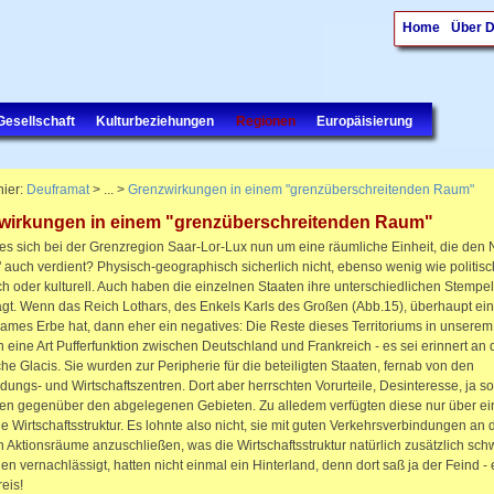
Home
Über 
Gesellschaft
Kulturbeziehungen
Regionen
Europäisierung
hier:
Deuframat
> ... >
Grenzwirkungen in einem "grenzüberschreitenden Raum"
wirkungen in einem "grenzüberschreitenden Raum"
es sich bei der Grenzregion Saar-Lor-Lux nun um eine räumliche Einheit, die de
 auch verdient? Physisch-geographisch sicherlich nicht, ebenso wenig wie politisc
ch oder kulturell. Auch haben die einzelnen Staaten ihre unterschiedlichen Stempel
gt. Wenn das Reich Lothars, des Enkels Karls des Großen (Abb.15), überhaupt ein
mes Erbe hat, dann eher ein negatives: Die Reste dieses Territoriums in unser
eine Art Pufferfunktion zwischen Deutschland und Frankreich - es sei erinnert an 
sche Glacis. Sie wurden zur Peripherie für die beteiligten Staaten, fernab von den
dungs- und Wirtschaftszentren. Dort aber herrschten Vorurteile, Desinteresse, ja s
en gegenüber den abgelegenen Gebieten. Zu alledem verfügten diese nur über ei
 Wirtschaftsstruktur. Es lohnte also nicht, sie mit guten Verkehrsverbindungen an 
n Aktionsräume anzuschließen, was die Wirtschaftsstruktur natürlich zusätzlich sch
en vernachlässigt, hatten nicht einmal ein Hinterland, denn dort saß ja der Feind - 
eis!