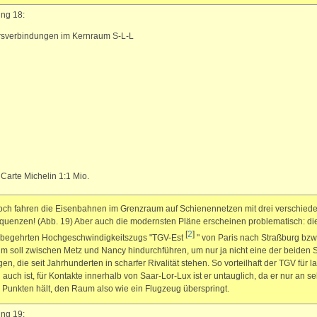
ng 18:
rsverbindungen im Kernraum S-L-L
 Carte Michelin 1:1 Mio.
ch fahren die Eisenbahnen im Grenzraum auf Schienennetzen mit drei verschied
quenzen! (Abb. 19) Aber auch die modernsten Pläne erscheinen problematisch: di
[
2
]
ßbegehrten Hochgeschwindigkeitszugs "TGV-Est
" von Paris nach Straßburg bzw
 soll zwischen Metz und Nancy hindurchführen, um nur ja nicht eine der beiden S
en, die seit Jahrhunderten in scharfer Rivalität stehen. So vorteilhaft der TGV für l
 auch ist, für Kontakte innerhalb von Saar-Lor-Lux ist er untauglich, da er nur an se
Punkten hält, den Raum also wie ein Flugzeug überspringt.
ng 19: