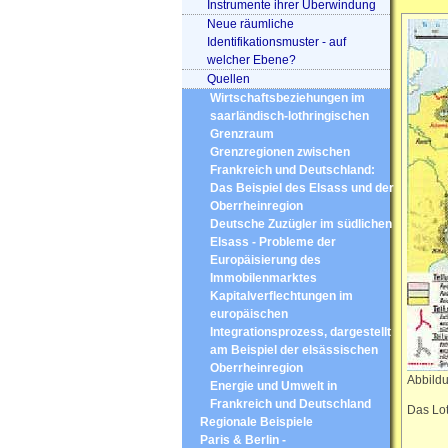
Instrumente ihrer Überwindung
Neue räumliche
Identifikationsmuster - auf
welcher Ebene?
Quellen
Wirtschaftsbeziehungen im
saarländisch-lothringischen
Grenzraum
Grenzregionen zwischen
Frankreich und Deutschland:
Das Beispiel des Elsass und der
Oberrheinregion
Deutsche Zuzügler im südlichen
Elsass - Probleme der
Europäisierung des
Immobilenmarktes
Kapitalverflechtungen im
europäischen
Integrationsprozess, dargestellt
am Beispiel der elsässischen
Oberrheinregion
Abbildu
Energie und Umwelt in
Frankreich und Deutschland
Das Lot
Regionale Beispiele
Paris & Berlin -