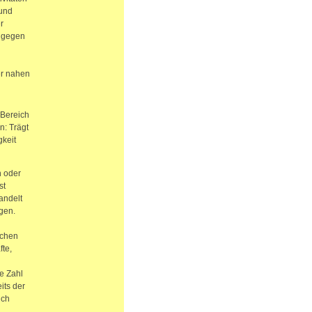
 und
r
: gegen
er nahen
 Bereich
n: Trägt
keit
 oder
st
andelt
gen.
schen
te,
e Zahl
its der
ich