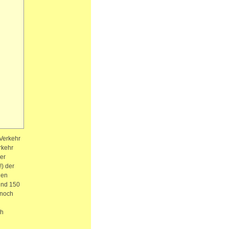
 Verkehr
rkehr
er
) der
hen
und 150
 noch
ch