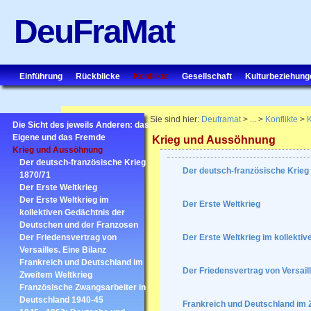
DeuFraMat
Einführung
Rückblicke
Konflikte
Gesellschaft
Kulturbeziehung
Sie sind hier:
Deuframat
> ... >
Konflikte
>
K
Die Sicht des jeweils Anderen: das
Eigene und das Fremde
Krieg und Aussöhnung
Krieg und Aussöhnung
Der deutsch-französische Krieg
Der deutsch-französische Krieg
1870/71
Der Erste Weltkrieg
Der Erste Weltkrieg im
Der Erste Weltkrieg
kollektiven Gedächtnis der
Deutschen und der Franzosen
Der Friedensvertrag von
Der Erste Weltkrieg im kollekti
Versailles. Eine Bilanz
Frankreich und Deutschland im
Der Friedensvertrag von Versaill
Zweitem Weltkrieg
Französische Zwangsarbeiter in
Deutschland 1940-45
Frankreich und Deutschland im 