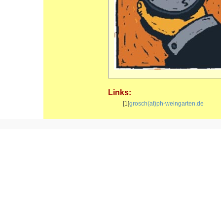
Links:
[1]
grosch(at)ph-weingarten.de