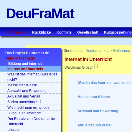
DeuFraMat
Einführung
Rückblicke
Konflikte
Gesellschaft
Kulturbeziehung
Sie sind hier:
Deuframat
> ... >
Einführung
Das Projekt Deuframat.de
Unterrichtspraxis
Internet im Unterricht
Bildung und Internet
[
1
]
Waldemar Grosch
Internet im Unterricht
Was ist das Internet - was ist es
nicht?
Was ist das Internet - was ist es
Masse statt Klasse
Auswahl und Bewertung
Aktualität und Verfall
Masse statt Klasse
Surfen unerwünscht?
Wie macht man es richtig?
Auswahl und Bewertung
Bilingualer Unterricht
Der Einsatz von Deuframat im
Unterricht
Aktualität und Verfall
Literatur