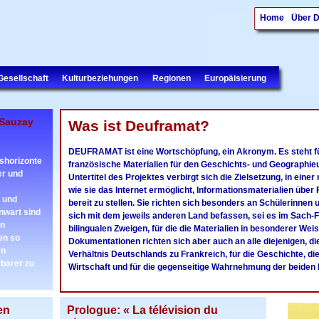
Home
Über 
Gesellschaft
Kulturbeziehungen
Regionen
Europäisierung
 Sauzay
Was ist Deuframat?
s
DEUFRAMAT ist eine Wortschöpfung, ein Akronym. Es steht fü
shorizonte
fra
nzösische
Mat
erialien für den Geschichts- und Geographieu
er und
Untertitel des Projektes verbirgt sich die Zielsetzung, in ein
wie sie das Internet ermöglicht, Informationsmaterialien übe
r und
bereit zu stellen. Sie richten sich besonders an Schülerinnen
nwart sind
sich mit dem jeweils anderen Land befassen, sei es im Sach-F
en
bilingualen Zweigen, für die die Materialien in besonderer Wei
en so
Dokumentationen richten sich aber auch an alle diejenigen, die
rn
Verhältnis Deutschlands zu Frankreich, für die Geschichte, die
rbarer zu
Wirtschaft und für die gegenseitige Wahrnehmung der beiden 
en
Prologue: « La télévision du