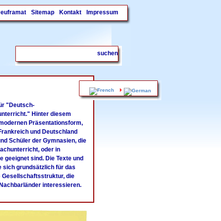
Deuframat
Sitemap
Kontakt
Impressum
.
r "
De
utsch-
nterricht." Hinter diesem
er modernen Präsentationsform,
r Frankreich und Deutschland
 und Schüler der Gymnasien, die
achunterricht, oder in
se geeignet sind. Die Texte und
 sich grundsätzlich für das
 Gesellschaftsstruktur, die
Nachbarländer interessieren.