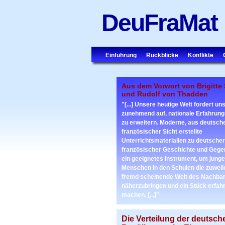
DeuFraMat
Einführung
Rückblicke
Konflikte
Aus dem Vorwort von Brigitte
und Rudolf von Thadden
"[...] Unsere heutige Welt fordert un
zunehmend auf, nationale Erfahrung
zu erweitern. Moderne, aus deutsch
französischer Sicht erstellte
Unterrichtsmaterialien zu deutsche
französischer Geschichte und Gege
ein geeignetes Instrument, um jung
Menschen in den Schulen die zuweil
fremd scheinende Welt des Nachba
näherzubringen und ein Stück erfah
machen. [...]"
Die Verteilung der deutsch