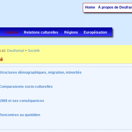
Home
À propos de Deufra
Société
Relations culturelles
Régions
Européisation
 ici:
Deuframat
>
Société
té
Structures démographiques, migration, minorités
Comparaisons socio-culturelles
1968 et ses conséquences
Rencontres au quotidien