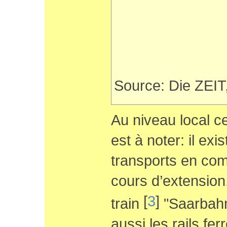
Source: Die ZEIT
Au niveau local ce
est à noter: il exi
transports en co
cours d’extension
[
3
]
train
"Saarbah
aussi les rails ferr