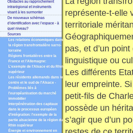
La région transfr
Obstacles au rapprochement
intrarégional et instruments
représente-t-elle 
visant à les surmonter
De nouveaux schémas
territoriale mérit
d’identification avec l’espace - à
quel niveau?
Géographiquement
Sources
Les relations économiques dans
la région transfrontalière sarro-
pas, et d’un point
lorraine
Régions frontalières entre la
linguistique ou cu
France et l'Allemagne:
L'exemple de l'Alsace et du Rhin
Les différents Eta
supérieur
Les résidents allemands dans le
leur empreinte. Si
centre et le sud de l'Alsace -
Problèmes liés à
petit-fils de Char
l'européanisation du marché
immobilier
Interpénétration des capitaux
possède un hérit
dans le processus européen
d'intégration: l'exemple de la
s’agir que d’un p
partie alsacienne de la région du
Rhin supérieur
restes de ce terri
Énergie et environnement en