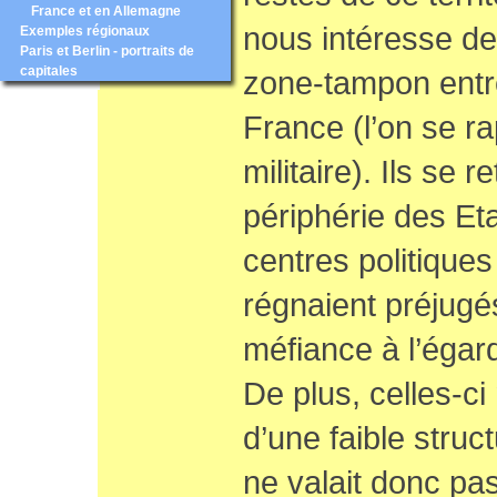
France et en Allemagne
nous intéresse de
Exemples régionaux
Paris et Berlin - portraits de
capitales
zone-tampon entre
France (l’on se rap
militaire). Ils se r
périphérie des Et
centres politique
régnaient préjugés
méfiance à l’égar
De plus, celles-ci
d’une faible stru
ne valait donc pas